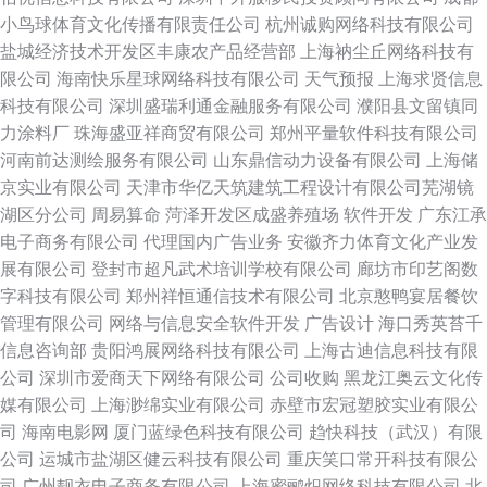
小鸟球体育文化传播有限责任公司
杭州诚购网络科技有限公司
盐城经济技术开发区丰康农产品经营部
上海衲尘丘网络科技有
限公司
海南快乐星球网络科技有限公司
天气预报
上海求贤信息
科技有限公司
深圳盛瑞利通金融服务有限公司
濮阳县文留镇同
力涂料厂
珠海盛亚祥商贸有限公司
郑州平量软件科技有限公司
河南前达测绘服务有限公司
山东鼎信动力设备有限公司
上海储
京实业有限公司
天津市华亿天筑建筑工程设计有限公司芜湖镜
湖区分公司
周易算命
菏泽开发区成盛养殖场
软件开发
广东江承
电子商务有限公司
代理国内广告业务
安徽齐力体育文化产业发
展有限公司
登封市超凡武术培训学校有限公司
廊坊市印艺阁数
字科技有限公司
郑州祥恒通信技术有限公司
北京憨鸭宴居餐饮
管理有限公司
网络与信息安全软件开发
广告设计
海口秀英苔千
信息咨询部
贵阳鸿展网络科技有限公司
上海古迪信息科技有限
公司
深圳市爱商天下网络有限公司
公司收购
黑龙江奥云文化传
媒有限公司
上海渺绵实业有限公司
赤壁市宏冠塑胶实业有限公
司
海南电影网
厦门蓝绿色科技有限公司
趋快科技（武汉）有限
公司
运城市盐湖区健云科技有限公司
重庆笑口常开科技有限公
司
广州靓衣电子商务有限公司
上海蜜鹂炽网络科技有限公司
北