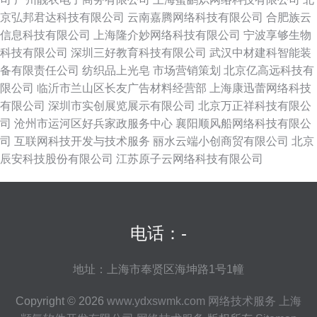
京弘邦君达科技有限公司
云南嘉腾网络科技有限公司
合肥族云
信息科技有限公司
上海隆介妙网络科技有限公司
宁波享够生物
科技有限公司
深圳三好教育科技有限公司
武汉中材建科智能装
备有限责任公司
纺织品上光皂
市场营销策划
北京亿高远科技有
限公司
临沂市兰山区长友广告材料经营部
上海康迅蕾网络科技
有限公司
深圳市实创展览展示有限公司
北京万正祥科技有限公
司
沧州市运河区好兵家政服务中心
襄阳顺风船网络科技有限公
司
互联网科技开发与技术服务
丽水云端小创商贸有限公司
北京
辰安科技股份有限公司
江苏原子云网络科技有限公司
电话：-
地址：上海市奉贤区海坤路1号1幢
Copyright © 2026
www.ydxswmk.com
网络技术服务
上海