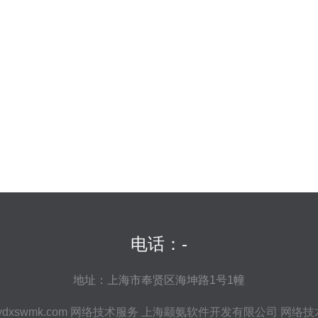
电话：-
地址：上海市奉贤区海坤路1号1幢
ydxswmk.com
网络技术服务
上海颛氨软件开发有限公司
网络技